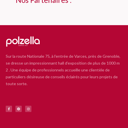
Sur la route Nationale 75, à l’entrée de Varces, près de Grenoble,
se dresse un impressionnant hall d’exposition de plus de 1000 m
2 . Une équipe de professionnels accueille une clientèle de
particuliers désireuse de conseils éclairés pour leurs projets de
toute sorte.
F
P
I
a
i
n
c
n
s
e
t
t
b
e
a
o
r
g
o
e
r
k
s
a
-
t
m
f